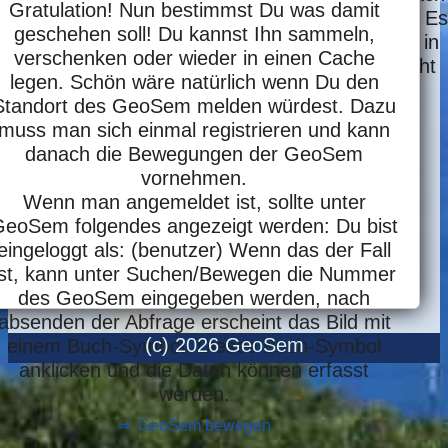
Gratulation! Nun bestimmst Du was damit
Europa haben uns aber nicht überzeugt. Es
geschehen soll! Du kannst Ihn sammeln,
sollte doch auch eine Alternative "Made in
verschenken oder wieder in einen Cache
Europa" geben - die haben wir aber nicht
legen. Schön wäre natürlich wenn Du den
gefunden - so entstand der GeoSem!
Standort des GeoSem melden würdest. Dazu
muss man sich einmal registrieren und kann
danach die Bewegungen der GeoSem
vornehmen.
Wenn man angemeldet ist, sollte unter
eoSem folgendes angezeigt werden: Du bist
eingeloggt als: (benutzer) Wenn das der Fall
ist, kann unter Suchen/Bewegen die Nummer
des GeoSem eingegeben werden, nach
absenden der Abfrage erscheint das Bild mit
(c) 2026 GeoSem
einem Buch-Symbol. Dieses Buch-Symbol
anklicken und die Daten können erfasst
werden.
⇒ GeoSem bewegen