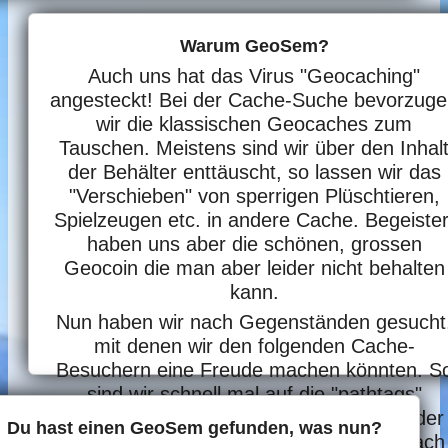
Warum GeoSem?
Auch uns hat das Virus "Geocaching"
angesteckt! Bei der Cache-Suche bevorzug
wir die klassischen Geocaches zum
Tauschen. Meistens sind wir über den Inhal
der Behälter enttäuscht, so lassen wir das
"Verschieben" von sperrigen Plüschtieren,
Spielzeugen etc. in andere Cache. Begeister
haben uns aber die schönen, grossen
Geocoin die man aber leider nicht behalten
kann.
Nun haben wir nach Gegenständen gesucht
mit denen wir den folgenden Cache-
Besuchern eine Freude machen könnten. S
sind wir schnell mal auf die "pathtags"
gestossen. Die langen Lieferzeiten und der
Du hast einen GeoSem gefunden, was nun?
Transportweg über Amerika via China nach