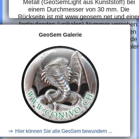
Metall (GeoSemLight aus Kunststoff) bei
einem Durchmesser von 30 mm. Die
Rückseite ist mit www.geosem.net und eine
fortlaufenden (unikalen) Nummer versehen.
Die Vorderseite lässt der Kreativität freien
GeoSem Galerie
Lauf; ob Foto, Zeichnung oder Logo - jede
Grafik ist möglich. Am Ende wird das Emble
mit Kunstharz versiegelt.
⇒ Hier können Sie alle GeoSem bewundern ...